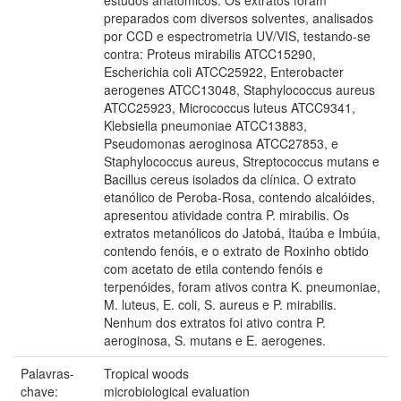
preparados com diversos solventes, analisados
por CCD e espectrometria UV/VIS, testando-se
contra: Proteus mirabilis ATCC15290,
Escherichia coli ATCC25922, Enterobacter
aerogenes ATCC13048, Staphylococcus aureus
ATCC25923, Micrococcus luteus ATCC9341,
Klebsiella pneumoniae ATCC13883,
Pseudomonas aeroginosa ATCC27853, e
Staphylococcus aureus, Streptococcus mutans e
Bacillus cereus isolados da clínica. O extrato
etanólico de Peroba-Rosa, contendo alcalóides,
apresentou atividade contra P. mirabilis. Os
extratos metanólicos do Jatobá, Itaúba e Imbúia,
contendo fenóis, e o extrato de Roxinho obtido
com acetato de etila contendo fenóis e
terpenóides, foram ativos contra K. pneumoniae,
M. luteus, E. coli, S. aureus e P. mirabilis.
Nenhum dos extratos foi ativo contra P.
aeroginosa, S. mutans e E. aerogenes.
Palavras-
Tropical woods
chave:
microbiological evaluation