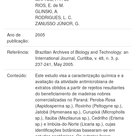
RIOS, E. de M.
GLINSKI, A.
RODRIGUES, L. C.
ZANUSSO JÚNIOR, G.
Ano de
2005
publicação:
Referência:
Brazilian Archives of Biology and Technology: an
International Journal, Curitiba, v. 48, n. 3, p.
237-241, May 2005.
Conteúdo:
Este estudo visa a caracterização química e a
avaliação da atividade antimicrobiana de
extratos obtidos a partir de rejeitos resultantes
do beneficiamento de madeiras nobres
comercializadas no Paraná: Peroba-Rosa
(Aspidosperma sp.), Roxinho (Peltogyne sp.),
Jatobá (Hymenaea sp.), Curupixá (Micropholis
sp.), Itaúba (Mezilaurus sp.), Cedrilho (Erisma
sp.) e Imbúia-do-Norte (Licaria sp.), cujas
identificações botânicas basearam-se em
estudos anatômicos. Os extratos foram