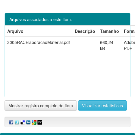
Arquivos associados a este item:
Arquivo
Descrição
Tamanho
Form
2005RACElaboracaoMaterial.pdf
660,24
Adob
kB
PDF
Mostrar registro completo do item
Visualizar estatísticas