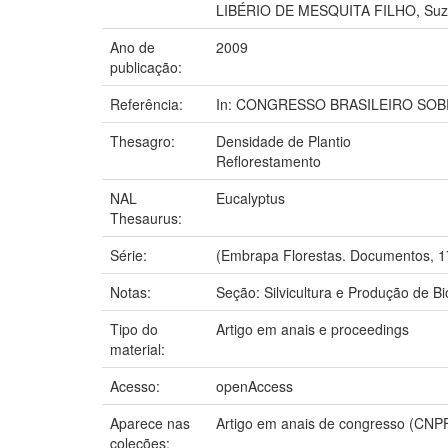
LIBÉRIO DE MESQUITA FILHO, Suza
Ano de
2009
publicação:
Referência:
In: CONGRESSO BRASILEIRO SOBRE 
Thesagro:
Densidade de Plantio
Reflorestamento
NAL
Eucalyptus
Thesaurus:
Série:
(Embrapa Florestas. Documentos, 1
Notas:
Seção: Silvicultura e Produção de B
Tipo do
Artigo em anais e proceedings
material:
Acesso:
openAccess
Aparece nas
Artigo em anais de congresso (CNP
coleções: