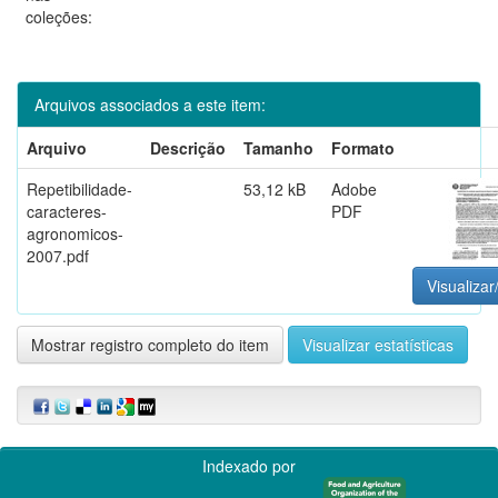
coleções:
Arquivos associados a este item:
Arquivo
Descrição
Tamanho
Formato
Repetibilidade-
53,12 kB
Adobe
caracteres-
PDF
agronomicos-
2007.pdf
Visualizar
Mostrar registro completo do item
Visualizar estatísticas
Indexado por