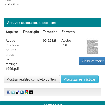
coleções:
Arquivos associados a este item:
Arquivo
Descrição
Tamanho
Formato
Aguas-
99,52 kB
Adobe
freaticas-
PDF
de-tres-
areas-
de-
Visualizar/Abrir
restinga-
1996.pdf
Mostrar registro completo do item
Visualizar estatísticas
Indexado por