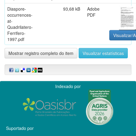
Diaspore-
93,68 kB
Adobe
occurrences-
PDF
at-
Quadrilatero-
Ferrifero-
Visualizar/A
1997.pdf
Mostrar registro completo do item
Visualizar estatísticas
Indexado por
Suportado por