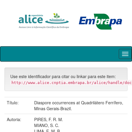
Skip
navigation
Use este identificador para citar ou linkar para este item:
http://www.alice.cnptia.embrapa.br/alice/handle/doc
Título:
Diaspore occurrences at Quadrilátero Ferrífero,
Minas Gerais-Brazil.
Autoria:
PIRES, F. R. M.
MIANO, S. C.
LIMA, E. M. B.