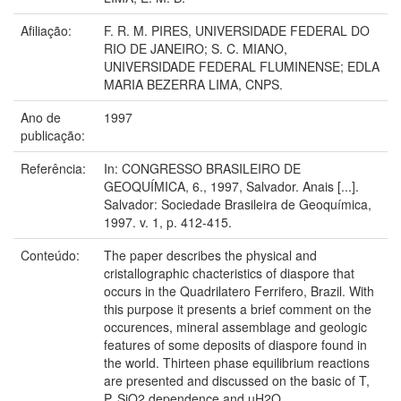
Afiliação:
F. R. M. PIRES, UNIVERSIDADE FEDERAL DO
RIO DE JANEIRO; S. C. MIANO,
UNIVERSIDADE FEDERAL FLUMINENSE; EDLA
MARIA BEZERRA LIMA, CNPS.
Ano de
1997
publicação:
Referência:
In: CONGRESSO BRASILEIRO DE
GEOQUÍMICA, 6., 1997, Salvador. Anais [...].
Salvador: Sociedade Brasileira de Geoquímica,
1997. v. 1, p. 412-415.
Conteúdo:
The paper describes the physical and
cristallographic chacteristics of diaspore that
occurs in the Quadrilatero Ferrifero, Brazil. With
this purpose it presents a brief comment on the
occurences, mineral assemblage and geologic
features of some deposits of diaspore found in
the world. Thirteen phase equilibrium reactions
are presented and discussed on the basic of T,
P, SiO2 dependence and uH2O.