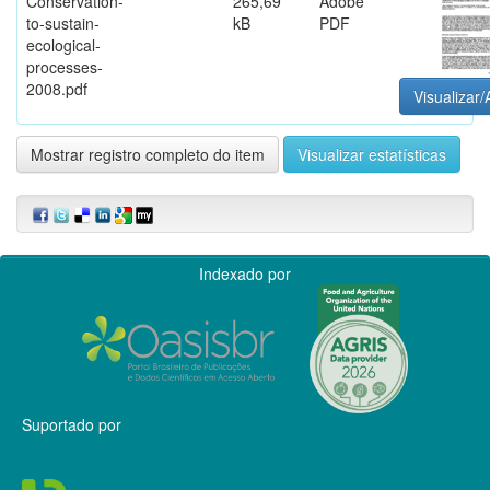
Conservation-
265,69
Adobe
to-sustain-
kB
PDF
ecological-
processes-
2008.pdf
Visualizar/
Mostrar registro completo do item
Visualizar estatísticas
Indexado por
Suportado por