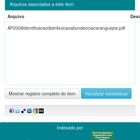
Arquivos associados a este item:
Arquivo
Desc
AP2008identificacaodistribuicaoabundanciacaranguejos.pdf
Mostrar registro completo do item
Visualizar estatísticas
Indexado por