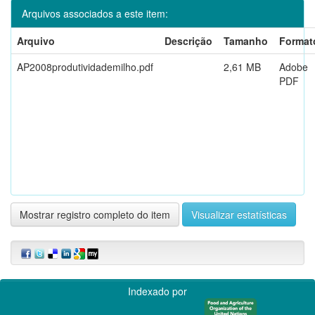
Arquivos associados a este item:
Arquivo
Descrição
Tamanho
Format
AP2008produtividademilho.pdf
2,61 MB
Adobe
PDF
Mostrar registro completo do item
Visualizar estatísticas
Indexado por