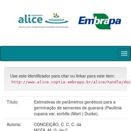
Skip
navigation
Use este identificador para citar ou linkar para este item:
http://www.alice.cnptia.embrapa.br/alice/handle/doc
Título:
Estimativas de parâmetros genéticos para a
germinação de sementes de guaraná (Paullinia
cupana var. sorbilis (Mart.) Ducke).
Autoria:
CONCEIÇÃO, C. C. C. da
MOTA, M. G. da C.