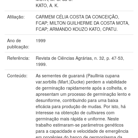
KATO, A. K.
Afiliação:
CARMEM CÉLIA COSTA DA CONCEIÇÃO,
FCAP; MILTON GUILHERME DA COSTA MOTA,
FCAP; ARMANDO KOUZO KATO, CPATU.
Ano de
1999
publicação:
Referência:
Revista de Ciências Agrárias, n. 32, p. 47-53,
1999.
Conteúdo:
As sementes de guaraná (Paullinia cupana
var.sorbilis (Mart.)Ducke) perdem a viabilidade
de germinação rapidamente após a colheita, e
apresentam um processo de germinação lento e
desuniforme, contribuindo para uma baixa
eficácia para produção de mudas. Por isto, há
interesse na obtenção de cultivares com
germinação mais rápida e uniforme. Neste
trabalho estimaram-se parâmetros genéticos
para a capacidade e velocidade de emergência
em progênies do banco de germoplasma da