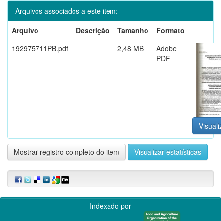
Arquivos associados a este item:
Arquivo
Descrição
Tamanho
Formato
192975711PB.pdf
2,48 MB
Adobe
PDF
Visuali
Mostrar registro completo do item
Visualizar estatísticas
Indexado por