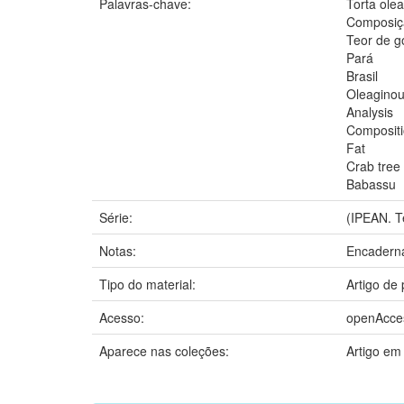
Palavras-chave:
Torta ole
Composiç
Teor de g
Pará
Brasil
Oleaginou
Analysis
Composit
Fat
Crab tree
Babassu
Série:
(IPEAN. Te
Notas:
Encaderna
Tipo do material:
Artigo de 
Acesso:
openAcce
Aparece nas coleções:
Artigo em