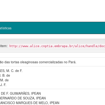
atísticas
 item:
http://www.alice.cnptia.embrapa.br/alice/handle/doc
o das tortas oleaginosas comercializadas no Pará.
S, M. C. de F.
. B. de
 M. de
J. F.
 DE F. GUIMARÃES, IPEAN
 BERNARDO DE SOUZA, IPEAN
RANCISCO MARQUES DE MELO, IPEAN