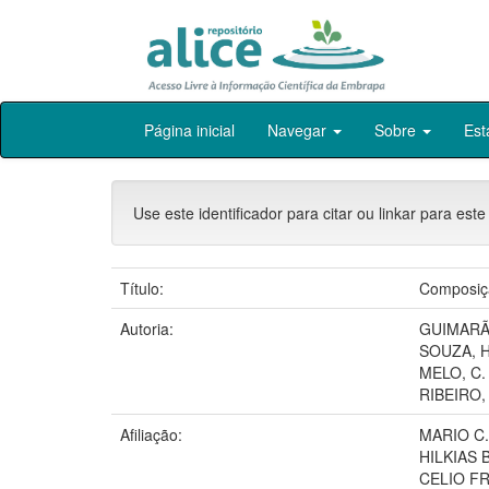
Skip
Página inicial
Navegar
Sobre
Est
navigation
Use este identificador para citar ou linkar para este
Título:
Composiçã
Autoria:
GUIMARÃE
SOUZA, H
MELO, C.
RIBEIRO, 
Afiliação:
MARIO C.
HILKIAS
CELIO F