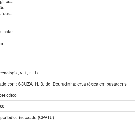
aginosa
ão
ordura
s cake
ion
cnologia, v. 1, n. 1).
do com: SOUZA, H. B. de. Douradinha: erva tóxica em pastagens.
periódico
ss
 periódico indexado (CPATU)