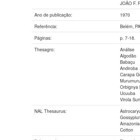
JOÃO F. 
Ano de publicação:
1970
Referência:
Belém, PA
Páginas:
p. 7-18.
Thesagro:
Análise
Algodão
Babaçu
Andiroba
Carapa G
Murumur
Orbignya 
Ucuuba
Virola Su
NAL Thesaurus:
Astrocar
Gossypiu
Amazonia
Cotton