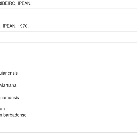
RIBEIRO, IPEAN.
: IPEAN, 1970.
uianensis
u
Martiana
rinamensis
yum
m barbadense