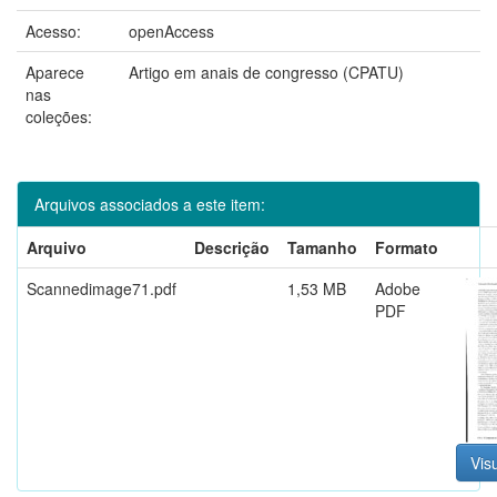
Acesso:
openAccess
Aparece
Artigo em anais de congresso (CPATU)
nas
coleções:
Arquivos associados a este item:
Arquivo
Descrição
Tamanho
Formato
Scannedimage71.pdf
1,53 MB
Adobe
PDF
Visu