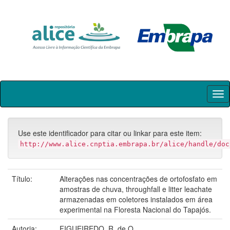
Skip
navigation
Use este identificador para citar ou linkar para este item:
http://www.alice.cnptia.embrapa.br/alice/handle/doc
Título:
Alterações nas concentrações de ortofosfato em
amostras de chuva, throughfall e litter leachate
armazenadas em coletores instalados em área
experimental na Floresta Nacional do Tapajós.
Autoria:
FIGUEIREDO, R. de O.