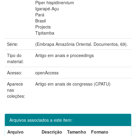
Piper hispidinervium
Igarapé-Açu
Pará
Brasil
Projects
Tipitamba
Série:
(Embrapa Amazônia Oriental. Documentos, 69).
Tipo do
Artigo em anais e proceedings
material:
Acesso:
openAccess
Aparece
Artigo em anais de congresso (CPATU)
nas
coleções:
Arquivos associados a este item:
Arquivo
Descrição
Tamanho
Formato