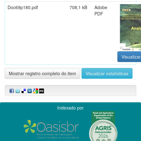
Doc69p180.pdf
708,1 kB
Adobe
PDF
Visualizar
Mostrar registro completo do item
Visualizar estatísticas
Indexado por