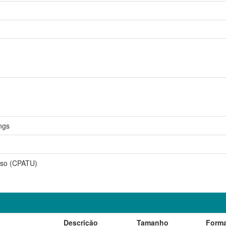
ngs
sso (CPATU)
Descrição
Tamanho
Form