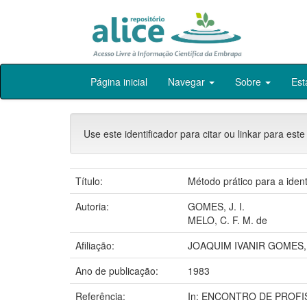
Skip
Página inicial
Navegar
Sobre
Est
navigation
Use este identificador para citar ou linkar para este
Título:
Método prático para a iden
Autoria:
GOMES, J. I.
MELO, C. F. M. de
Afiliação:
JOAQUIM IVANIR GOMES,
Ano de publicação:
1983
Referência:
In: ENCONTRO DE PROFISSI