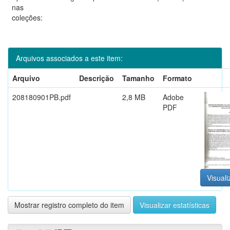
nas
coleções:
Arquivos associados a este item:
Arquivo
Descrição
Tamanho
Formato
208180901PB.pdf
2,8 MB
Adobe
PDF
Visuali
Mostrar registro completo do item
Visualizar estatísticas