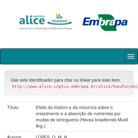
Skip
navigation
Use este identificador para citar ou linkar para este item:
http://www.alice.cnptia.embrapa.br/alice/handle/doc
Título:
Efeito do fósforo e da micorriza sobre o
crescimento e a absorção de nutrientes por
mudas de seringueira (Hevea brasiliensis Muell
Arg.).
Autoria:
LOPES, O. M. N.