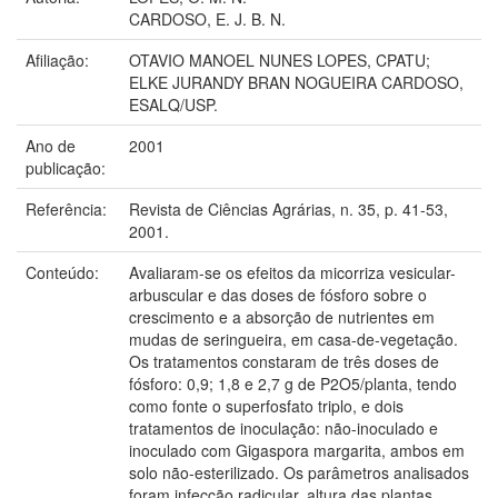
CARDOSO, E. J. B. N.
Afiliação:
OTAVIO MANOEL NUNES LOPES, CPATU;
ELKE JURANDY BRAN NOGUEIRA CARDOSO,
ESALQ/USP.
Ano de
2001
publicação:
Referência:
Revista de Ciências Agrárias, n. 35, p. 41-53,
2001.
Conteúdo:
Avaliaram-se os efeitos da micorriza vesicular-
arbuscular e das doses de fósforo sobre o
crescimento e a absorção de nutrientes em
mudas de seringueira, em casa-de-vegetação.
Os tratamentos constaram de três doses de
fósforo: 0,9; 1,8 e 2,7 g de P2O5/planta, tendo
como fonte o superfosfato triplo, e dois
tratamentos de inoculação: não-inoculado e
inoculado com Gigaspora margarita, ambos em
solo não-esterilizado. Os parâmetros analisados
foram infecção radicular, altura das plantas,