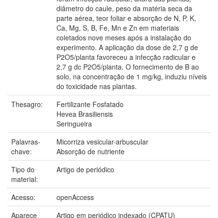
diâmetro do caule, peso da matéria seca da
parte aérea, teor foliar e absorção de N, P, K,
Ca, Mg, S, B, Fe, Mn e Zn em materiais
coletados nove meses após a instalação do
experimento. A aplicação da dose de 2,7 g de
P2O5/planta favoreceu a infecção radicular e
2,7 g dc P2O5/planta. O fornecimento de B ao
solo, na concentração de 1 mg/kg, induziu níveis
do toxicidade nas plantas.
Thesagro:
Fertilizante Fosfatado
Hevea Brasiliensis
Seringueira
Palavras-
Micorriza vesicular-arbuscular
chave:
Absorção de nutriente
Tipo do
Artigo de periódico
material:
Acesso:
openAccess
Aparece
Artigo em periódico indexado (CPATU)