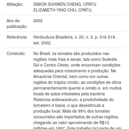
Afiliação:
SIMON SUHWEN CHENG, CPATU
ELIZABETH YING CHU, CPATU.
Ano de
2002
publicação:
Referência:
Horticultura Brasileira, v. 20, n. 3, p. 516-519,
set. 2002.
Conteúdo:
No Brasil, os tomates são produzidos nas
regiões mais frias e secas, tais como Sudeste,
Sul e Centro-Oeste, onde encontram condições
adequadas para crescimento e produção. Na
Amazônia Oriental, bem como em outras
regiões do trópico úmido, as condições de clima
permanentemente quente e úmido e, em muitos
locais de solos infestados pela bactéria
Ralstonia solanacearum, a produtividade do
tomateiro é baixa, o que desestimula a
produção local. Mais de 99% dos tomates
consumidos são importados de outras regiões,
chegando ao valor aproximando de R$12
milhões em 1997. Este trabalho faz parte de um