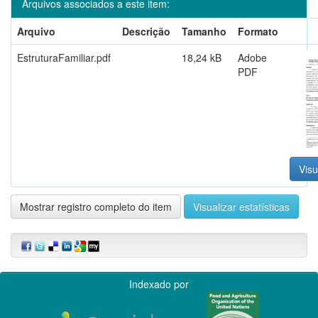
Arquivos associados a este item:
Arquivo
Descrição
Tamanho
Formato
EstruturaFamiliar.pdf
18,24 kB
Adobe
PDF
Visu
Mostrar registro completo do item
Visualizar estatísticas
Indexado por