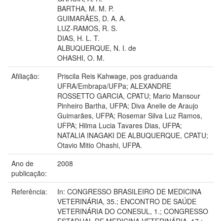
BARTHA, M. M. P.
GUIMARÃES, D. A. A.
LUZ-RAMOS, R. S.
DIAS, H. L. T.
ALBUQUERQUE, N. I. de
OHASHI, O. M.
Afiliação:
Priscila Reis Kahwage, pos graduanda
UFRA/Embrapa/UFPa; ALEXANDRE
ROSSETTO GARCIA, CPATU; Mario Mansour
Pinheiro Bartha, UFPA; Diva Anelie de Araujo
Guimarães, UFPA; Rosemar Silva Luz Ramos,
UFPA; Hilma Lucia Tavares Dias, UFPA;
NATALIA INAGAKI DE ALBUQUERQUE, CPATU;
Otavio Mitio Ohashi, UFPA.
Ano de
2008
publicação:
Referência:
In: CONGRESSO BRASILEIRO DE MEDICINA
VETERINÁRIA, 35.; ENCONTRO DE SAÚDE
VETERINÁRIA DO CONESUL, 1.; CONGRESSO
ESTADUAL DE MEDICINA VETERINÁRIA, 17.;