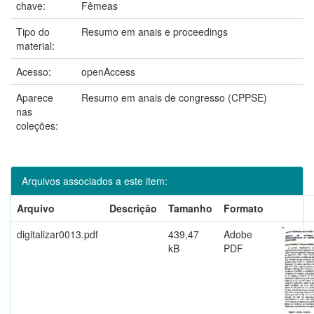
chave:
Fêmeas
Tipo do
Resumo em anais e proceedings
material:
Acesso:
openAccess
Aparece
Resumo em anais de congresso (CPPSE)
nas
coleções:
Arquivos associados a este item:
Arquivo
Descrição
Tamanho
Formato
digitalizar0013.pdf
439,47
Adobe
kB
PDF