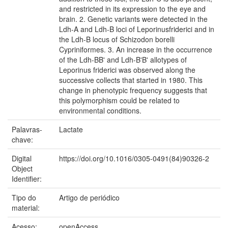
and restricted in its expression to the eye and
brain. 2. Genetic variants were detected in the
Ldh-A and Ldh-B loci of Leporinusfriderici and in
the Ldh-B locus of Schizodon borelli
Cypriniformes. 3. An increase in the occurrence
of the Ldh-BB' and Ldh-B'B' allotypes of
Leporinus friderici was observed along the
successive collects that started in 1980. This
change in phenotypic frequency suggests that
this polymorphism could be related to
environmental conditions.
Palavras-
Lactate
chave:
Digital
https://doi.org/10.1016/0305-0491(84)90326-2
Object
Identifier:
Tipo do
Artigo de periódico
material:
Acesso:
openAccess