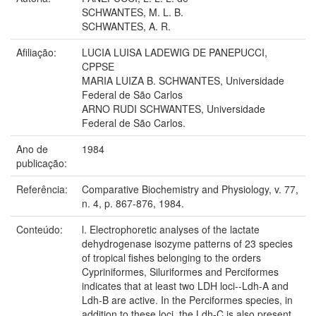
SCHWANTES, M. L. B.
SCHWANTES, A. R.
Afiliação:
LUCIA LUISA LADEWIG DE PANEPUCCI,
CPPSE
MARIA LUIZA B. SCHWANTES, Universidade
Federal de São Carlos
ARNO RUDI SCHWANTES, Universidade
Federal de São Carlos.
Ano de
1984
publicação:
Referência:
Comparative Biochemistry and Physiology, v. 77,
n. 4, p. 867-876, 1984.
Conteúdo:
l. Electrophoretic analyses of the lactate
dehydrogenase isozyme patterns of 23 species
of tropical fishes belonging to the orders
Cypriniformes, Siluriformes and Perciformes
indicates that at least two LDH loci--Ldh-A and
Ldh-B are active. In the Perciformes species, in
addition to these loci, the Ldh-C is also present,