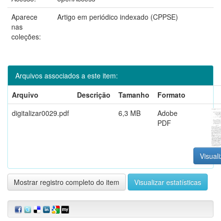
Aparece
Artigo em periódico indexado (CPPSE)
nas
coleções:
Arquivos associados a este item:
Arquivo
Descrição
Tamanho
Formato
digitalizar0029.pdf
6,3 MB
Adobe
PDF
Visuali
Mostrar registro completo do item
Visualizar estatísticas