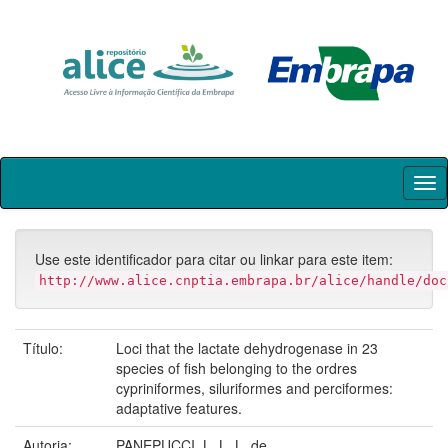
Skip
navigation
Use este identificador para citar ou linkar para este item:
http://www.alice.cnptia.embrapa.br/alice/handle/doc
Título:
Loci that the lactate dehydrogenase in 23
species of fish belonging to the ordres
cypriniformes, siluriformes and perciformes:
adaptative features.
Autoria:
PANEPUCCI, L. L. L. de