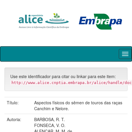
Skip
navigation
Use este identificador para citar ou linkar para este item:
http://www.alice.cnptia.embrapa.br/alice/handle/doc
Título:
Aspectos físicos do sêmen de touros das raças
Canchim e Nelore.
Autoria:
BARBOSA, R. T.
FONSECA, V. O.
ALENCAR, M. M. de