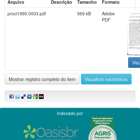
Arquivo
Descrição
Tamanho
Formato
proci1990.0003.pdf
569 kB
Adobe
PDF
Visu
Mostrar registro completo do item
Visualizar estatísticas
Indexado por