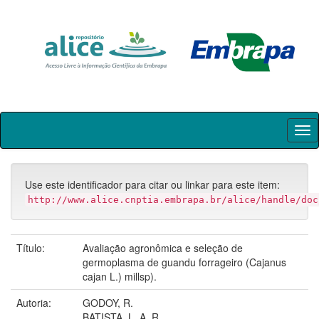
Skip
navigation
Use este identificador para citar ou linkar para este item:
http://www.alice.cnptia.embrapa.br/alice/handle/doc
Título:
Avaliação agronômica e seleção de
germoplasma de guandu forrageiro (Cajanus
cajan L.) millsp).
Autoria:
GODOY, R.
BATISTA, L. A. R.