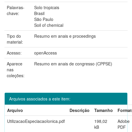
Palavras-
Solo tropicais
chave:
Brasil
São Paulo
Soil of chemical
Tipo do
Resumo em anais e proceedings
material:
Acesso:
openAccess
Aparece
Resumo em anais de congresso (CPPSE)
nas
coleções:
Arquivos associados a este item:
Arquivo
Descrição
Tamanho
Format
UtilizacaoEspeciacaoIonica.pdf
198,02
Adobe
kB
PDF