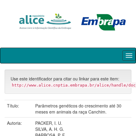
Skip
navigation
Use este identificador para citar ou linkar para este item:
http://www.alice.cnptia.embrapa.br/alice/handle/doc
Título:
Parâmetros genéticos do crescimento até 30
meses em animais da raça Canchim.
Autoria:
PACKER, I. U.
SILVA, A. H. G.
BARBOSA, P. F.