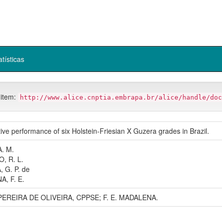
atísticas
 item:
http://www.alice.cnptia.embrapa.br/alice/handle/doc
ve performance of six Holstein-Friesian X Guzera grades in Brazil.
. M.
, R. L.
 G. P. de
, F. E.
EREIRA DE OLIVEIRA, CPPSE; F. E. MADALENA.