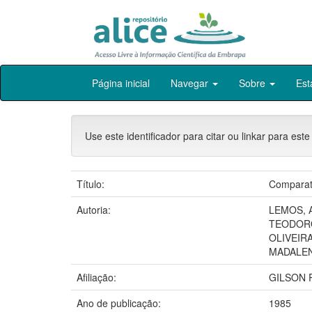
Skip
Página inicial
Navegar
Sobre
Est
navigation
Use este identificador para citar ou linkar para este
Título:
Comparati
Autoria:
LEMOS, A
TEODORO
OLIVEIRA,
MADALENA
Afiliação:
GILSON P
Ano de publicação:
1985