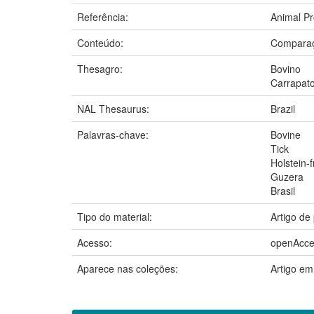
Referência:
Animal Pr
Conteúdo:
Comparaçã
Thesagro:
Bovino
Carrapat
NAL Thesaurus:
Brazil
Palavras-chave:
Bovine
Tick
Holstein-f
Guzera
Brasil
Tipo do material:
Artigo de
Acesso:
openAcce
Aparece nas coleções:
Artigo em