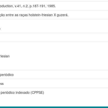
oduction, v.41, n.2, p.187-191, 1985.
o entre as raças holstein-friesian X guzerá.
o
riesian
 periódico
ss
 periódico indexado (CPPSE)