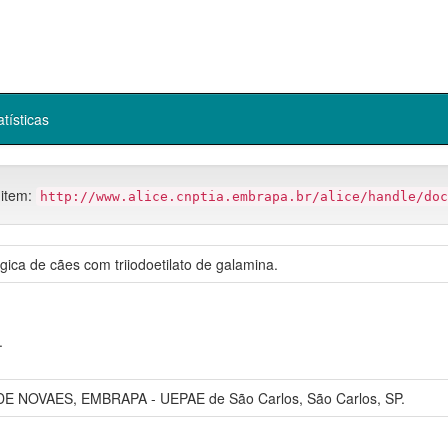
atísticas
 item:
http://www.alice.cnptia.embrapa.br/alice/handle/doc
ica de cães com triiodoetilato de galamina.
.
 NOVAES, EMBRAPA - UEPAE de São Carlos, São Carlos, SP.