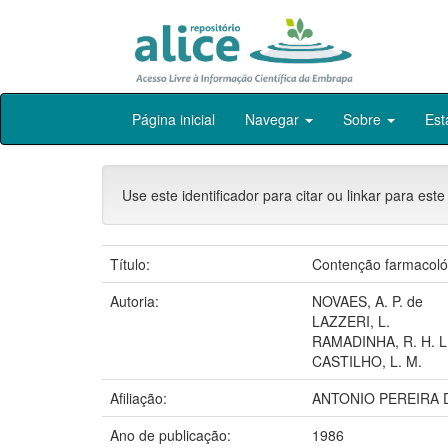
Skip
Página inicial
Navegar
Sobre
Est
navigation
Use este identificador para citar ou linkar para este
Título:
Contenção farmacológ
Autoria:
NOVAES, A. P. de
LAZZERI, L.
RAMADINHA, R. H. L
CASTILHO, L. M.
Afiliação:
ANTONIO PEREIRA DE
Ano de publicação:
1986