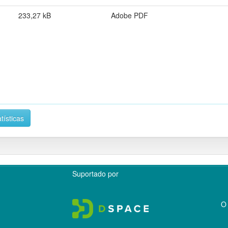
233,27 kB
Adobe PDF
tísticas
Suportado por
O 