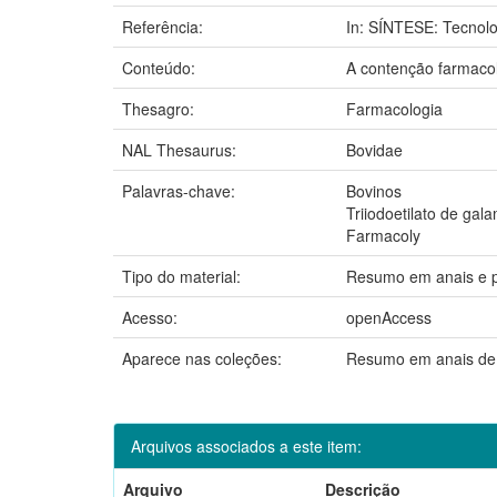
Referência:
In: SÍNTESE: Tecnolo
Conteúdo:
A contenção farmacol
Thesagro:
Farmacologia
NAL Thesaurus:
Bovidae
Palavras-chave:
Bovinos
Triiodoetilato de gal
Farmacoly
Tipo do material:
Resumo em anais e 
Acesso:
openAccess
Aparece nas coleções:
Resumo em anais de
Arquivos associados a este item:
Arquivo
Descrição