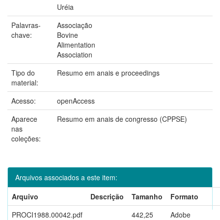
Uréia
Palavras-
Associação
chave:
Bovine
Alimentation
Association
Tipo do
Resumo em anais e proceedings
material:
Acesso:
openAccess
Aparece
Resumo em anais de congresso (CPPSE)
nas
coleções:
Arquivos associados a este item:
Arquivo
Descrição
Tamanho
Formato
PROCI1988.00042.pdf
442,25
Adobe