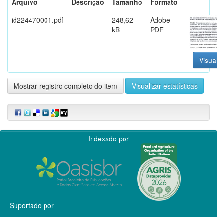
Arquivo
Descrição
Tamanho
Formato
id224470001.pdf
248,62
Adobe
kB
PDF
Visual
Mostrar registro completo do item
Visualizar estatísticas
Indexado por
Suportado por