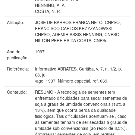
HENNING, A. A.
COSTA, N. P.
Afiliação:
JOSE DE BARROS FRANCA NETO, CNPSO;
FRANCISCO CARLOS KRZYZANOWSKI,
CNPSO; ADEMIR ASSIS HENNING, CNPSO;
NILTON PEREIRA DA COSTA, CNPSo.
Ano de
1997
publicação:
Referência:
Informativo ABRATES, Curitiba, v. 7, n. 1/2, p.
68, jul
/ago. 1997. Número especial, ref. 069.
Conteúdo:
RESUMO - A tecnologia de sementes tem
enfrentado dificuldades para secar sementes de
soja a graus de umidade convencionais (12% a
13%), sem que ocorra perda da qualidade
fisiológica. Tais dificuldades acentuam-se , caso
as sementes tenham de ser secadas a graus de
umidade sub-convencionais (ao redor de 8,5%).
Armazenar sementes de soja, em regiões