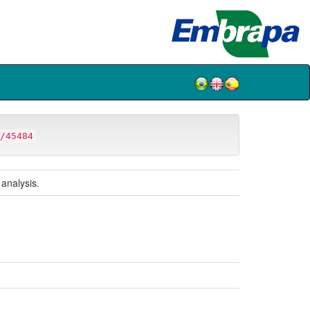
/45484
 analysis.