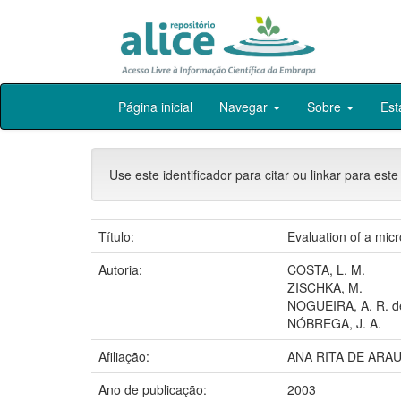
Skip
Página inicial
Navegar
Sobre
Est
navigation
Use este identificador para citar ou linkar para este
Título:
Evaluation of a micr
Autoria:
COSTA, L. M.
ZISCHKA, M.
NOGUEIRA, A. R. d
NÓBREGA, J. A.
Afiliação:
ANA RITA DE ARA
Ano de publicação:
2003