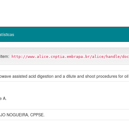
atísticas
 item:
http://www.alice.cnptia.embrapa.br/alice/handle/doc
owave assisted acid digestion and a dilute and shoot procedures for oil
e A.
UJO NOGUEIRA, CPPSE.