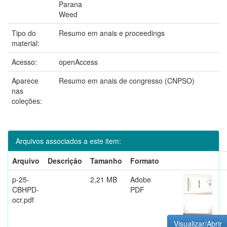
Parana
Weed
Tipo do
Resumo em anais e proceedings
material:
Acesso:
openAccess
Aparece
Resumo em anais de congresso (CNPSO)
nas
coleções:
Arquivos associados a este item:
Arquivo
Descrição
Tamanho
Formato
p-25-
2,21 MB
Adobe
CBHPD-
PDF
ocr.pdf
Visualizar/Abrir