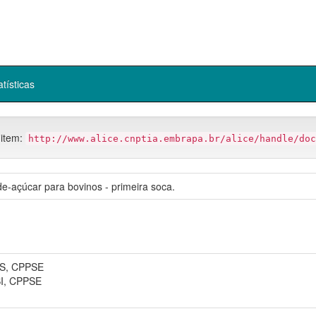
atísticas
 item:
http://www.alice.cnptia.embrapa.br/alice/handle/doc
de-açúcar para bovinos - primeira soca.
S, CPPSE
I, CPPSE