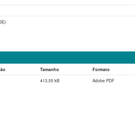
SE)
ção
Tamanho
Formato
413,55 kB
Adobe PDF