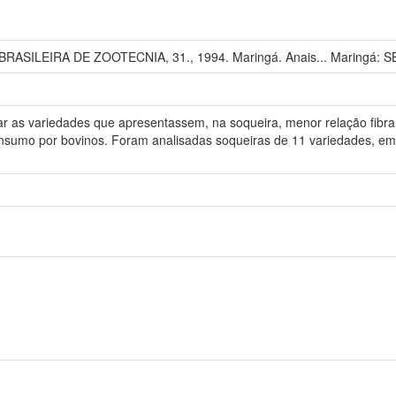
ASILEIRA DE ZOOTECNIA, 31., 1994. Maringá. Anais... Maringá: SB
nar as variedades que apresentassem, na soqueira, menor relação fibra 
onsumo por bovinos. Foram analisadas soqueiras de 11 variedades, e