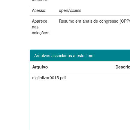
Acesso:
openAccess
Aparece
Resumo em anais de congresso (CPP
nas
coleções:
Arquivos associados a este item:
Arquivo
Descri
digitalizar0015.pdf