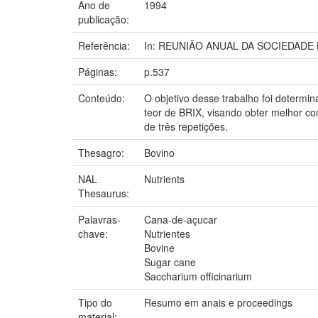
Ano de
1994
publicação:
Referência:
In: REUNIÃO ANUAL DA SOCIEDADE BR
Páginas:
p.537
Conteúdo:
O objetivo desse trabalho foi determi
teor de BRIX, visando obter melhor c
de três repetições.
Thesagro:
Bovino
NAL
Nutrients
Thesaurus:
Palavras-
Cana-de-açucar
chave:
Nutrientes
Bovine
Sugar cane
Saccharium officinarium
Tipo do
Resumo em anais e proceedings
material: