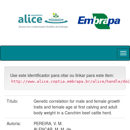
Skip
navigation
Use este identificador para citar ou linkar para este item:
http://www.alice.cnptia.embrapa.br/alice/handle/doc
Título:
Genetic correlation for male and female growth
traits and female age at first calving and adult
body weight in a Canchim beef cattle herd.
Autoria:
PEREIRA, V. M.
ALENCAR, M. M. de