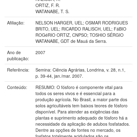
ORTIZ, F. R.
WATANABE, T. S.
Afiliação:
NELSON HARGER, UEL; OSMAR RODRIGUES
BRITO, UEL; RICARDO RALISCH, UEL; FáBIO
ROGéRIO ORTIZ, CNPSO; TOSHIO SÉRGIO
WATANABE, GDT de Mauá da Serra.
Ano de
2007
publicação:
Referência:
Semina: Ciência Agrárias, Londrina, v. 28, n.1,
p. 39-44, jan./mar. 2007.
Conteúdo:
RESUMO: O fósforo é componente vital para
todos os seres vivos e é essencial para a
produção agrícola. No Brasil, a maior parte dos
solos agricultáveis tem baixos teores de fósforo
disponível. Para atender as exigências das
plantas e suprimento adequado de fósforo há a
necessidade da aplicação de adubos fosfatados.
Dentre as opções de fontes no mercado, os
fosfatos totalmente acidulados são os