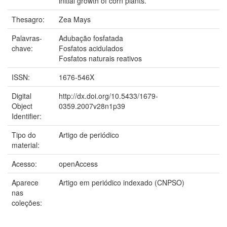
initial growth of corn plants.
Thesagro:
Zea Mays
Palavras-
Adubação fosfatada
chave:
Fosfatos acidulados
Fosfatos naturais reativos
ISSN:
1676-546X
Digital
http://dx.doi.org/10.5433/1679-
Object
0359.2007v28n1p39
Identifier:
Tipo do
Artigo de periódico
material:
Acesso:
openAccess
Aparece
Artigo em periódico indexado (CNPSO)
nas
coleções: