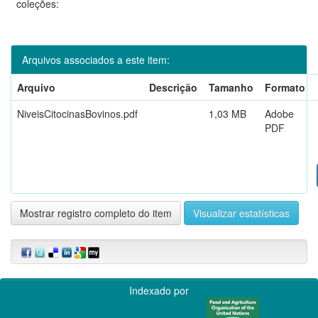
coleções:
Arquivos associados a este item:
Arquivo
Descrição
Tamanho
Formato
NiveisCitocinasBovinos.pdf
1,03 MB
Adobe
PDF
Mostrar registro completo do item
Visualizar estatísticas
Indexado por