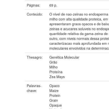
Páginas:
69 p.
Conteúdo:
O nivel de nao-zeinas no endosperma 
milho com alta qualidade proteica, e
apresentaram graos opacos e de baixa
zeinas e acucares soluveis no endosp
quantidade relativa da gama-zeina de 
outro, com niveis normais dessa prote
caracterizacao mais aprofundada em n
moleculares envolvidos na determinac
Thesagro:
Genética Molecular
Grão
Milho
Proteína
Zea Mays
Palavras-
Opaco
chave:
Maize
Protein
Grain
Opaque