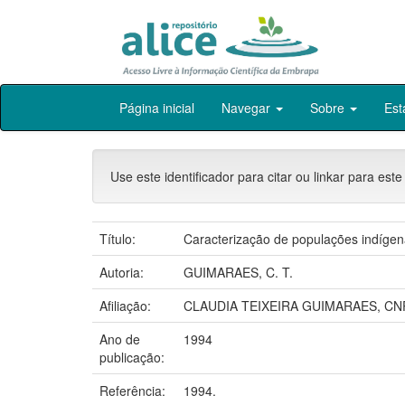
Skip
Página inicial
Navegar
Sobre
Est
navigation
Use este identificador para citar ou linkar para este
Título:
Caracterização de populações indígen
Autoria:
GUIMARAES, C. T.
Afiliação:
CLAUDIA TEIXEIRA GUIMARAES, CN
Ano de
1994
publicação:
Referência:
1994.