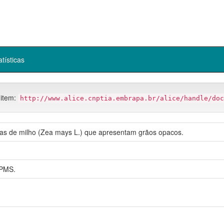
atísticas
 item:
http://www.alice.cnptia.embrapa.br/alice/handle/doc
as de milho (Zea mays L.) que apresentam grãos opacos.
PMS.