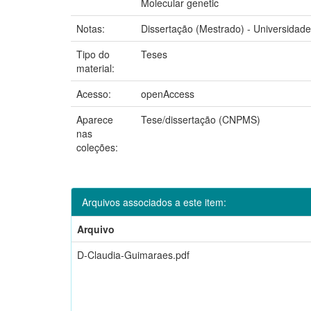
Molecular genetic
Notas:
Dissertação (Mestrado) - Universidade
Tipo do
Teses
material:
Acesso:
openAccess
Aparece
Tese/dissertação (CNPMS)
nas
coleções:
Arquivos associados a este item:
Arquivo
D-Claudia-Guimaraes.pdf