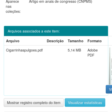
Aparece
Artigo em anais de congresso (CNPMS)
nas
coleções:
Arquivos associados a este item:
Arquivo
Descrição
Tamanho
Formato
Cigarrinhaspulgoes.pdf
5,14 MB
Adobe
PDF
Vi
Mostrar registro completo do item
Visualizar estatísticas