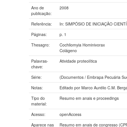
Ano de
2008
publicação:
Referência:
In: SIMPÓSIO DE INICIAÇÃO CIENTÍF
Páginas:
p. 1
Thesagro:
Cochliomyia Hominivorax
Colágeno
Palavras-
Atividade proteolítica
chave:
Série:
(Documentos / Embrapa Pecuária Sud
Notas:
Editado por Marco Aurélio C.M. Berg
Tipo do
Resumo em anais e proceedings
material:
Acesso:
openAccess
Aparece nas
Resumo em anais de congresso (CP