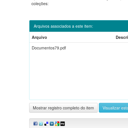
coleções:
Arquivos associados a este item:
Arquivo
Descr
Documentos79.pdf
Mostrar registro completo do item
Visualizar esta