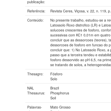
publicação:
Referência:
Revista Ceres, Viçosa, v. 22, n. 119, p
Conteúdo:
No presente trabalho, estudou-se a re
Latossolo Roxo distrofico (LR) e Latos
solucoes crescentes de fosforo, confo
sucessivas com KC1 0,01m em quatro ni
concluir que as dessorcoes (teores), 
dessorcoes de fosforo em funcao do pH
concluir que: 1) No Latossolo Roxo, a
passo que a terceira tendeu e estabil
fosforo dessorvido ao pH 6,5, na prim
se tratando de solos, a heterogeneidad
Thesagro:
Fósforo
Solo
NAL
Brazil
Thesaurus:
Phosphorus
Soil
Palavras-
Mato Grosso