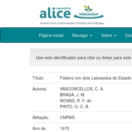
Skip
Página inicial
Navegar
Sobre
Est
navigation
Use este identificador para citar ou linkar para este
Título:
Fósforo em dois Latossolos do Estado 
Autoria:
VASCONCELLOS, C. A.
BRAGA, J. M.
NOVAIS, R. F. de
PINTO, O. C. B.
Afiliação:
CNPMS.
Ano de
1975