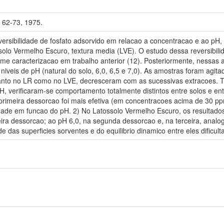
. 62-73, 1975.
versibilidade de fosfato adsorvido em relacao a concentracao e ao pH
solo Vermelho Escuro, textura media (LVE). O estudo dessa reversibilid
rme caracterizacao em trabalho anterior (12). Posteriormente, nessas 
veis de pH (natural do solo, 6,0, 6,5 e 7,0). As amostras foram agita
tanto no LR como no LVE, decresceram com as sucessivas extracoes. T
, verificaram-se comportamento totalmente distintos entre solos e ent
 primeira dessorcao foi mais efetiva (em concentracoes acima de 30 p
idade em funcao do pH. 2) No Latossolo Vermelho Escuro, os resultado
eira dessorcao; ao pH 6,0, na segunda dessorcao e, na terceira, anal
e das superficies sorventes e do equilibrio dinamico entre eles dificul