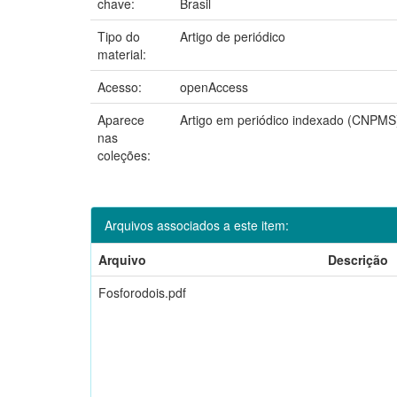
chave:
Brasil
Tipo do
Artigo de periódico
material:
Acesso:
openAccess
Aparece
Artigo em periódico indexado (CNPMS
nas
coleções:
Arquivos associados a este item:
Arquivo
Descrição
Fosforodois.pdf