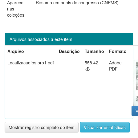
Aparece
Resumo em anais de congresso (CNPMS)
nas
coleções:
Arquivos associados a este item:
Arquivo
Descrição
Tamanho
Formato
Localizacaofosforo1.pdf
558,42
Adobe
kB
PDF
V
Mostrar registro completo do item
Visualizar estatísticas