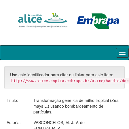
Skip
navigation
Use este identificador para citar ou linkar para este item:
http://www.alice.cnptia.embrapa.br/alice/handle/doc
Título:
Transformação genética de milho tropical (Zea
mays L.) usando bombardeamento de
partículas.
Autoria:
VASCONCELOS, M. J. V. de
FONTES, M. A.