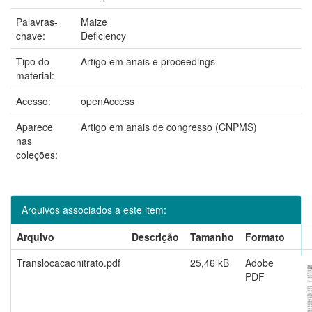
Palavras-
Maize
chave:
Deficiency
Tipo do
Artigo em anais e proceedings
material:
Acesso:
openAccess
Aparece
Artigo em anais de congresso (CNPMS)
nas
coleções:
Arquivos associados a este item:
Arquivo
Descrição
Tamanho
Formato
Translocacaonitrato.pdf
25,46 kB
Adobe
PDF