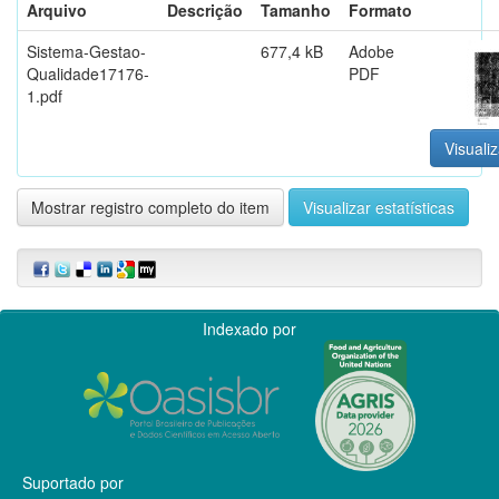
Arquivo
Descrição
Tamanho
Formato
Sistema-Gestao-
677,4 kB
Adobe
Qualidade17176-
PDF
1.pdf
Visualiz
Mostrar registro completo do item
Visualizar estatísticas
Indexado por
Suportado por