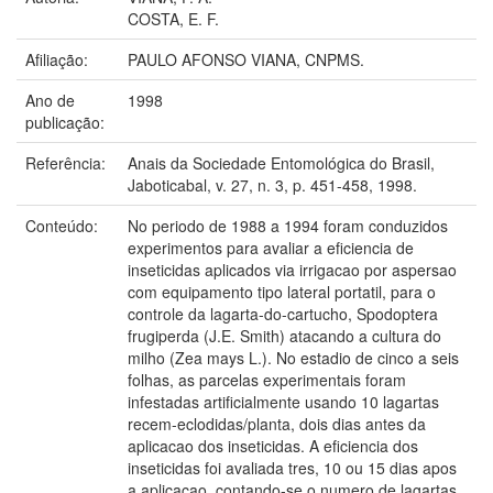
COSTA, E. F.
Afiliação:
PAULO AFONSO VIANA, CNPMS.
Ano de
1998
publicação:
Referência:
Anais da Sociedade Entomológica do Brasil,
Jaboticabal, v. 27, n. 3, p. 451-458, 1998.
Conteúdo:
No periodo de 1988 a 1994 foram conduzidos
experimentos para avaliar a eficiencia de
inseticidas aplicados via irrigacao por aspersao
com equipamento tipo lateral portatil, para o
controle da lagarta-do-cartucho, Spodoptera
frugiperda (J.E. Smith) atacando a cultura do
milho (Zea mays L.). No estadio de cinco a seis
folhas, as parcelas experimentais foram
infestadas artificialmente usando 10 lagartas
recem-eclodidas/planta, dois dias antes da
aplicacao dos inseticidas. A eficiencia dos
inseticidas foi avaliada tres, 10 ou 15 dias apos
a aplicacao, contando-se o numero de lagartas