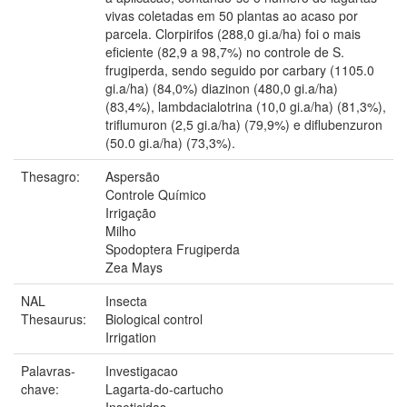
vivas coletadas em 50 plantas ao acaso por
parcela. Clorpirifos (288,0 gi.a/ha) foi o mais
eficiente (82,9 a 98,7%) no controle de S.
frugiperda, sendo seguido por carbary (1105.0
gi.a/ha) (84,0%) diazinon (480,0 gi.a/ha)
(83,4%), lambdacialotrina (10,0 gi.a/ha) (81,3%),
triflumuron (2,5 gi.a/ha) (79,9%) e diflubenzuron
(50.0 gi.a/ha) (73,3%).
Thesagro:
Aspersão
Controle Químico
Irrigação
Milho
Spodoptera Frugiperda
Zea Mays
NAL
Insecta
Thesaurus:
Biological control
Irrigation
Palavras-
Investigacao
chave:
Lagarta-do-cartucho
Inseticidas