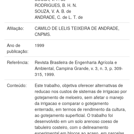
RODRIGUES, B. H. N.
SOUZA, V. A. B. de
ANDRADE, C. de L. T. de
Afiliação:
CAMILO DE LELIS TEIXEIRA DE ANDRADE,
CNPMS.
Ano de
1999
publicação:
Referência:
Revista Brasileira de Engenharia Agrícola e
Ambiental, Campina Grande, v. 3, n. 3, p. 309-
315, 1999.
Conteúdo:
Este trabalho, objetiva oferecer alternativas de
reducao nos custos de sistemas de irrigacao por
gotejamento de meloeiro, sem afetar o manejo
da irrigacao e comparar o gotejamento
enterrado, em termos de rendimento da cultura,
ao gotejamento superficial. O trabalho foi
desenvolvido em um solo arenoso coeso de
tabuleiro costeiro, com o delineamento
experimental em blocos ao acaso, em parcelas