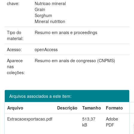
chave:
Nutricao mineral
Grain
Sorghum
Mineral nutrition
Tipo do
Resumo em anais e proceedings
material:
Acesso:
openAccess
Aparece
Resumo em anais de congresso (CNPMS)
nas
coleções:
Arquivos associados a este item:
Arquivo
Descrição
Tamanho
Formato
Extracaoexportacao.pdf
513,37
Adobe
kB
PDF