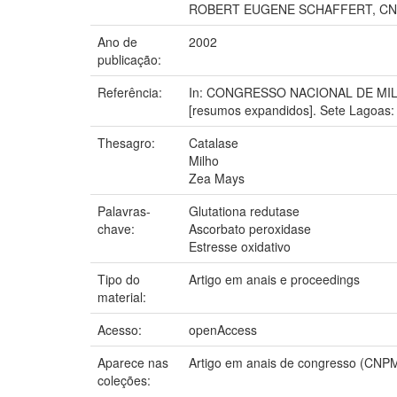
ROBERT EUGENE SCHAFFERT, CN
Ano de
2002
publicação:
Referência:
In: CONGRESSO NACIONAL DE MILHO E
[resumos expandidos]. Sete Lagoas: 
Thesagro:
Catalase
Milho
Zea Mays
Palavras-
Glutationa redutase
chave:
Ascorbato peroxidase
Estresse oxidativo
Tipo do
Artigo em anais e proceedings
material:
Acesso:
openAccess
Aparece nas
Artigo em anais de congresso (CNP
coleções: