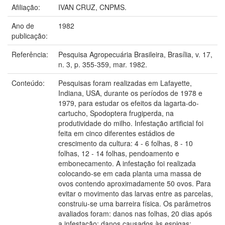
Afiliação:
IVAN CRUZ, CNPMS.
Ano de
1982
publicação:
Referência:
Pesquisa Agropecuária Brasileira, Brasília, v. 17,
n. 3, p. 355-359, mar. 1982.
Conteúdo:
Pesquisas foram realizadas em Lafayette,
Indiana, USA, durante os períodos de 1978 e
1979, para estudar os efeitos da lagarta-do-
cartucho, Spodoptera frugiperda, na
produtividade do milho. Infestação artificial foi
feita em cinco diferentes estádios de
crescimento da cultura: 4 - 6 folhas, 8 - 10
folhas, 12 - 14 folhas, pendoamento e
embonecamento. A infestação foi realizada
colocando-se em cada planta uma massa de
ovos contendo aproximadamente 50 ovos. Para
evitar o movimento das larvas entre as parcelas,
construiu-se uma barreira física. Os parâmetros
avaliados foram: danos nas folhas, 20 dias após
a infestação; danos causados às espigas;