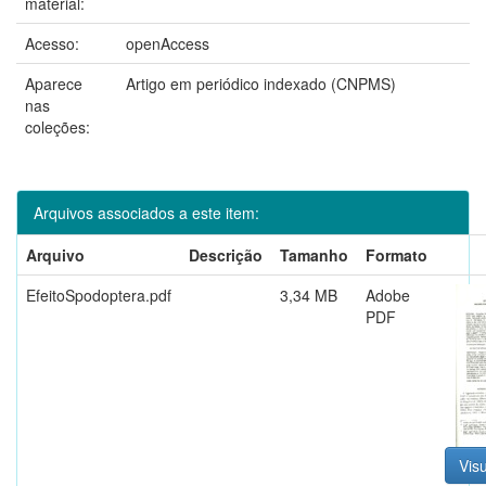
material:
Acesso:
openAccess
Aparece
Artigo em periódico indexado (CNPMS)
nas
coleções:
Arquivos associados a este item:
Arquivo
Descrição
Tamanho
Formato
EfeitoSpodoptera.pdf
3,34 MB
Adobe
PDF
Visu