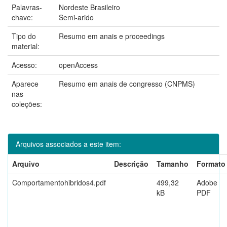
Palavras-
Nordeste Brasileiro
chave:
Semi-arido
Tipo do
Resumo em anais e proceedings
material:
Acesso:
openAccess
Aparece
Resumo em anais de congresso (CNPMS)
nas
coleções:
Arquivos associados a este item:
Arquivo
Descrição
Tamanho
Formato
Comportamentohibridos4.pdf
499,32
Adobe
kB
PDF