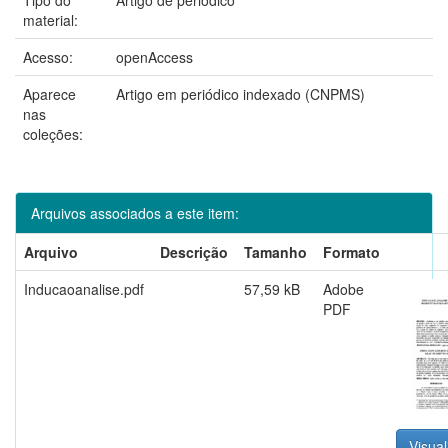
material:
Acesso:
openAccess
Aparece
Artigo em periódico indexado (CNPMS)
nas
coleções:
Arquivos associados a este item:
Arquivo
Descrição
Tamanho
Formato
Inducaoanalise.pdf
57,59 kB
Adobe
PDF
Visual