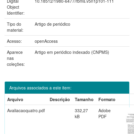
Digital
10.18512/1980-6477/rbms.v5n1p101-111
Object
Identifier:
Tipo do
Artigo de periódico
material:
Acesso:
openAccess
Aparece
Artigo em periódico indexado (CNPMS)
nas
coleções:
Arquivos associados a este item:
Arquivo
Descrição
Tamanho
Formato
Avaliacaoquatro.pdf
332,27
Adobe
kB
PDF