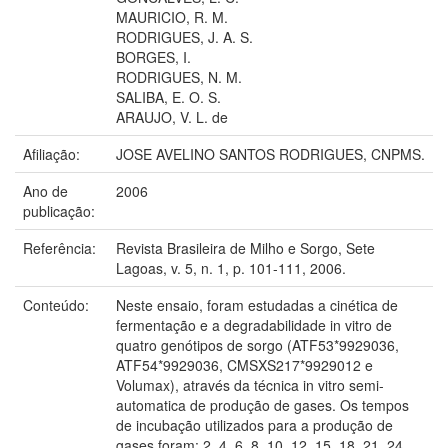
MAURICIO, R. M.
RODRIGUES, J. A. S.
BORGES, I.
RODRIGUES, N. M.
SALIBA, E. O. S.
ARAUJO, V. L. de
Afiliação:
JOSE AVELINO SANTOS RODRIGUES, CNPMS.
Ano de
2006
publicação:
Referência:
Revista Brasileira de Milho e Sorgo, Sete
Lagoas, v. 5, n. 1, p. 101-111, 2006.
Conteúdo:
Neste ensaio, foram estudadas a cinética de
fermentação e a degradabilidade in vitro de
quatro genótipos de sorgo (ATF53*9929036,
ATF54*9929036, CMSXS217*9929012 e
Volumax), através da técnica in vitro semi-
automatica de produção de gases. Os tempos
de incubação utilizados para a produção de
gases foram: 2, 4, 6, 8, 10, 12, 15, 18, 21, 24,