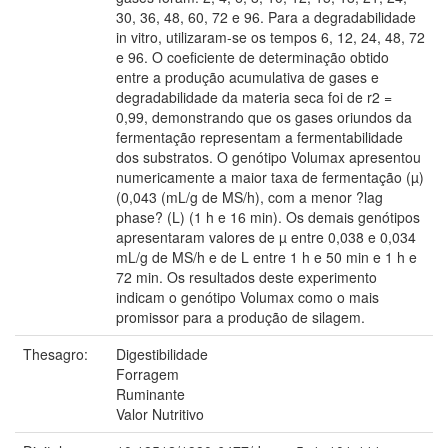
30, 36, 48, 60, 72 e 96. Para a degradabilidade
in vitro, utilizaram-se os tempos 6, 12, 24, 48, 72
e 96. O coeficiente de determinação obtido
entre a produção acumulativa de gases e
degradabilidade da materia seca foi de r2 =
0,99, demonstrando que os gases oriundos da
fermentação representam a fermentabilidade
dos substratos. O genótipo Volumax apresentou
numericamente a maior taxa de fermentação (µ)
(0,043 (mL/g de MS/h), com a menor ?lag
phase? (L) (1 h e 16 min). Os demais genótipos
apresentaram valores de µ entre 0,038 e 0,034
mL/g de MS/h e de L entre 1 h e 50 min e 1 h e
72 min. Os resultados deste experimento
indicam o genótipo Volumax como o mais
promissor para a produção de silagem.
Thesagro:
Digestibilidade
Forragem
Ruminante
Valor Nutritivo